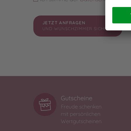
JETZT ANFRAGEN
UND WUNSCHZIMMER SICHERN
Gutscheine
Freude schenken
mit persönlichen
Wertgutscheinen.