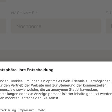
NACHNAME *
E-
ung
zu