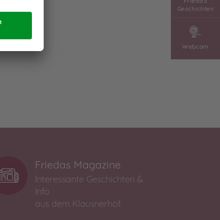
Frieda's
Geschichten
Webcam
Friedas Magazine
Interessante Geschichten &
Info
aus dem Klausnerhof.