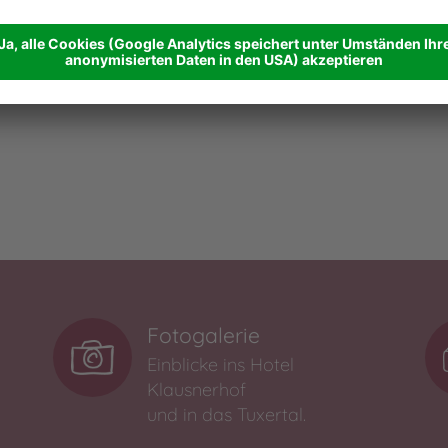
Fotogalerie
Einblicke ins Hotel
Klausnerhof
und in das Tuxertal.