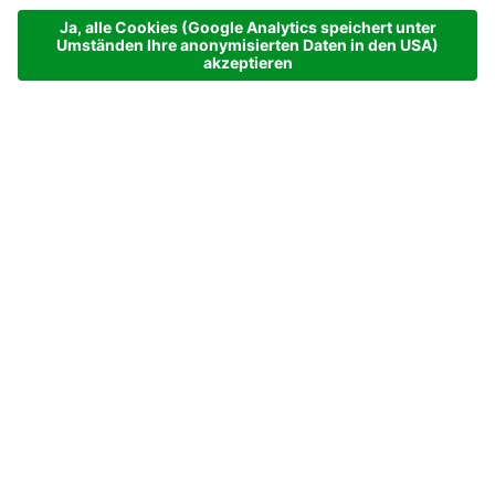
Ihr Genusshotel im Zillertal
Wir haben uns Regionalität auf den
Kochlöffel geschrieben. Viele der
Zutaten produzieren wir selbst. Oder
Menschen, die wir in unserem
Genusshotel im Zillertal
beim Namen
kennen. Aus der Freundschaft mit
Topwinzern entstanden auch unsere
eigenen „Gletscherweine“.