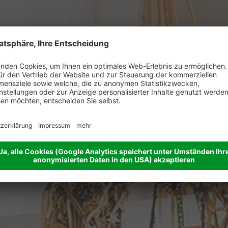
as sagen Gäs
über uns
stimmen ergeben einen Chor, der viele Lie
Klausnerhof kennt. Singen Sie mit!