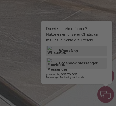
Du willst mehr erfahren?
Nutze einen unserer
Chats
, um
mit uns in Kontakt zu treten!
WhatsApp
Facebook Messenger
powered by
ONE TO ONE
Messenger Marketing für Hotels