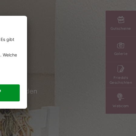
Gutscheine
te
Galerie
Frieda's
Geschichten
der über den
Webcam