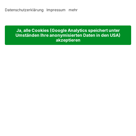
ANREISE
ABREISE
10.08.26
17.08.26
ERWACHSENE
KINDER
2 Erwachsene
kein Kind
ANFRAGEN
BUCHEN