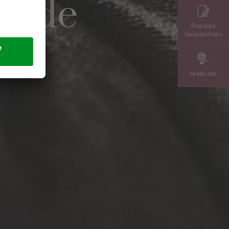
ende
Frieda's
Geschichten
h
Webcam