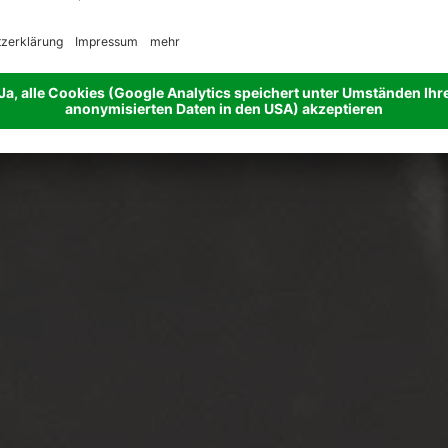
lnesswochen
in Österreic