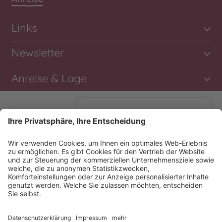
Links
Newsletter
Anreise & Lage
Du willst mehr erfahren?
Nutze einen unserer
Chats
, um
mit uns in Kontakt zu treten!
WhatsApp
Klausnerhof
Jobs
Impressum
Datenschutzerklärung
Facebook Messenger
Sitemap
Cookie-Einstellungen
powered by
ONE TO ONE
produced by
Messenger Marketing für Hotels