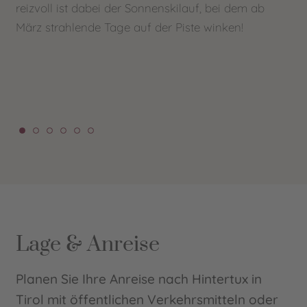
reizvoll ist dabei der Sonnenskilauf, bei dem ab
unt
März strahlende Tage auf der Piste winken!
Ma
Fo
sec
ver
Lage & Anreise
Planen Sie Ihre Anreise nach Hintertux in
Tirol mit öffentlichen Verkehrsmitteln oder