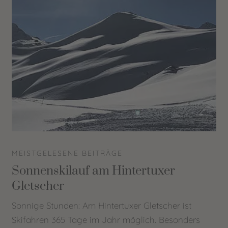
MEISTGELESENE BEITRÄGE
ME
Sonnenskilauf am Hintertuxer
Di
Gletscher
Gl
Sonnige Stunden: Am Hintertuxer Gletscher ist
Am
Skifahren 365 Tage im Jahr möglich. Besonders
Sk