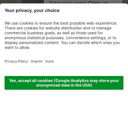
Nutze einen unserer
Chats
, um
mit uns in Kontakt zu treten!
WhatsApp
Facebook Messenger
powered by
ONE TO ONE
Messenger Marketing für Hotels
ARRIVAL
DEPARTURE
08.08.26
15.08.26
ADULTS
CHILDREN