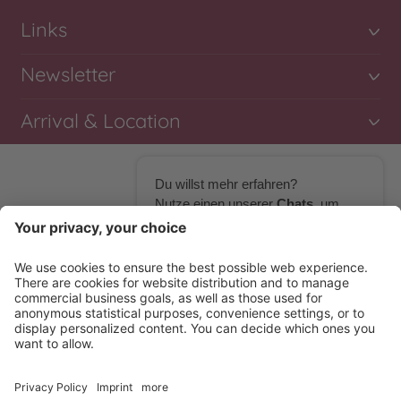
Links
Newsletter
Arrival & Location
Du willst mehr erfahren?
Nutze einen unserer
Chats
, um
mit uns in Kontakt zu treten!
WhatsApp
Klausnerhof
Jobs
Credits
Privacy policy
Sitemap
Facebook Messenger
Cookie-Einstellungen
powered by
ONE TO ONE
produced by
Messenger Marketing für Hotels